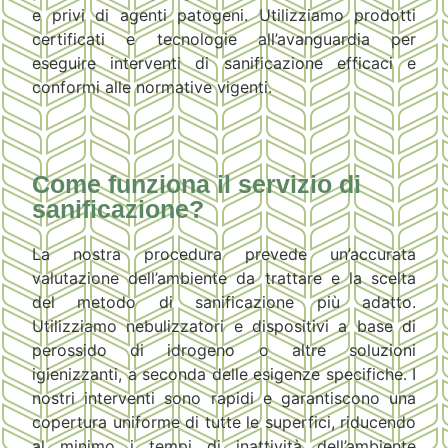
e privi di agenti patogeni. Utilizziamo prodotti
certificati e tecnologie all’avanguardia per
eseguire interventi di sanificazione efficaci e
conformi alle normative vigenti.
Come funziona il servizio di
sanificazione?
La nostra procedura prevede un’accurata
valutazione dell’ambiente da trattare e la scelta
del metodo di sanificazione più adatto.
Utilizziamo nebulizzatori e dispositivi a base di
perossido di idrogeno o altre soluzioni
igienizzanti, a seconda delle esigenze specifiche. I
nostri interventi sono rapidi e garantiscono una
copertura uniforme di tutte le superfici, riducendo
al minimo i tempi di inattività dell’ambiente