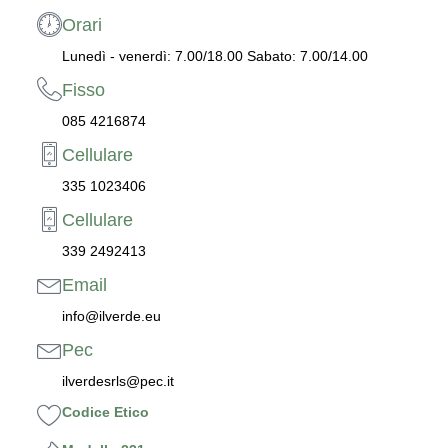
Orari
Lunedì - venerdì: 7.00/18.00 Sabato: 7.00/14.00
Fisso
085 4216874
Cellulare
335 1023406
Cellulare
339 2492413
Email
info@ilverde.eu
Pec
ilverdesrls@pec.it
Codice Etico